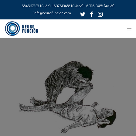
684632739 (Gijón) | 637613488 (Oviedo) | 637613488 (Avilés)
info@neurofuncion.com