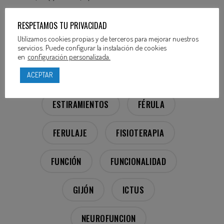
10.1016/j.jht.2011.12.003.
RESPETAMOS TU PRIVACIDAD
Utilizamos cookies propias y de terceros para mejorar nuestros
servicios. Puede configurar la instalación de cookies
en
configuración personalizada.
ACV
DOLOR
ACEPTAR
ESTIRAMIENTOS
FÉRULA
FERULAJE
FISIOTERAPIA
FUNCIÓN
FUNCIONALIDAD
GIJÓN
ICTUS
NEUROFUNCION