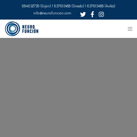
684632739 (Gijón) | 637613488 (Oviedo) | 637613488 (Avilés)
info@neurofuncion.com