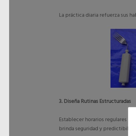
La práctica diaria refuerza sus h
3. Diseña Rutinas Estructuradas
Establecer horarios regulares par
brinda seguridad y predictibilida