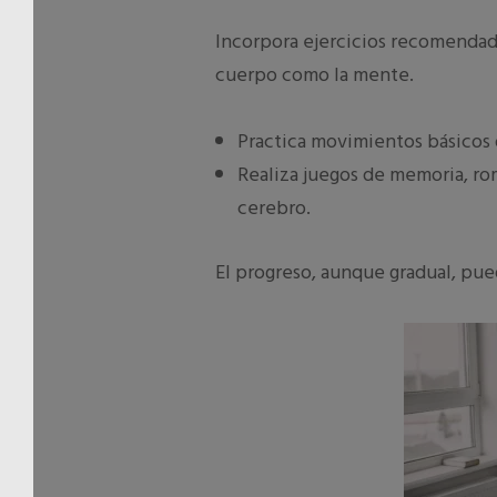
Incorpora ejercicios recomendad
cuerpo como la mente.
Practica movimientos básicos o
Realiza juegos de memoria, r
cerebro.
El progreso, aunque gradual, pue