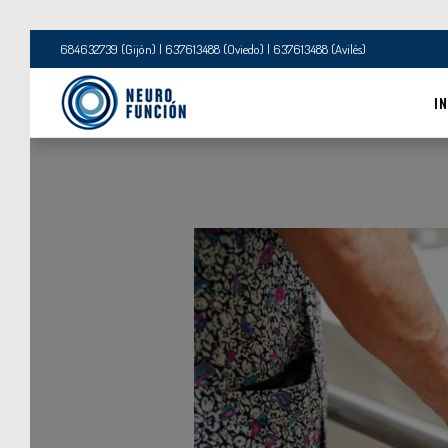
684632739 (Gijón) | 637613488 (Oviedo) | 637613488 (Avilés)
IN