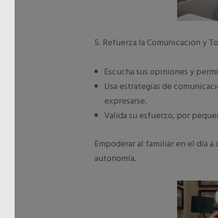
5. Refuerza la Comunicación y T
Escucha sus opiniones y perm
Usa estrategias de comunicació
expresarse.
Valida su esfuerzo, por pequeñ
Empoderar al familiar en el día a
autonomía.