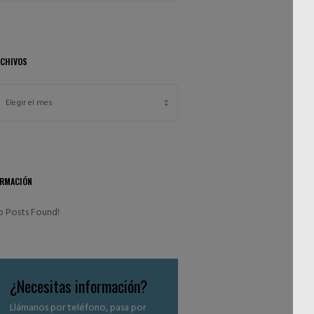
RCHIVOS
ORMACIÓN
o Posts Found!
¿Necesitas información?
Llámanos por teléfono, pasa por