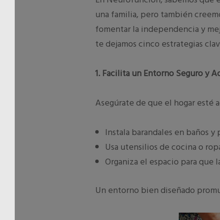
una familia, pero también creem
fomentar la independencia y mejo
te dejamos cinco estrategias clav
1. Facilita un Entorno Seguro y 
Asegúrate de que el hogar esté a
Instala barandales en baños y p
Usa utensilios de cocina o ropa
Organiza el espacio para que la
Un entorno bien diseñado promu