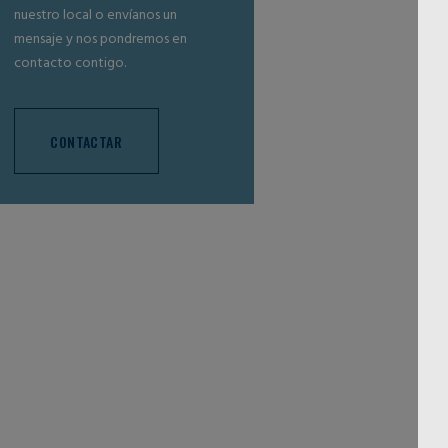
nuestro local o envíanos un
mensaje y nos pondremos en
contacto contigo.
CONTACTAR