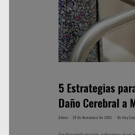
5 Estrategias par
Daño Cerebral a 
Admin
28 De Noviembre De 2025
No Hay Co
En
Neurofunción
, sabemos que e