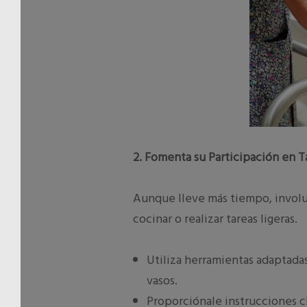
2. Fomenta su Participación en T
Aunque lleve más tiempo, involuc
cocinar o realizar tareas ligeras.
Utiliza herramientas adaptada
vasos.
Proporciónale instrucciones cl