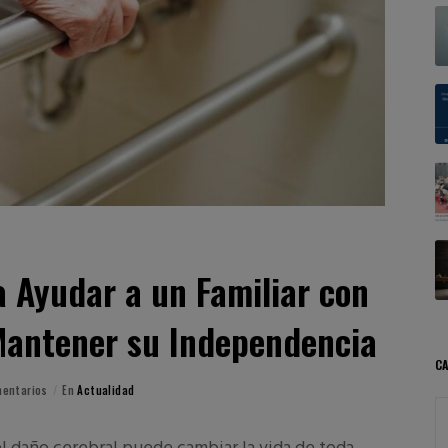
a Ayudar a un Familiar con
Mantener su Independencia
CA
mentarios
En
Actualidad
l daño cerebral puede cambiar la vida de toda