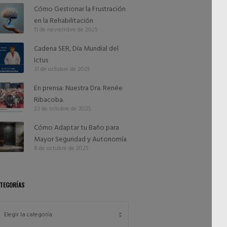
Cómo Gestionar la Frustración
en la Rehabilitación
11 de noviembre de 2025
Cadena SER, Día Mundial del
Ictus
31 de octubre de 2025
En prensa: Nuestra Dra. Renée
Ribacoba.
23 de octubre de 2025
Cómo Adaptar tu Baño para
Mayor Seguridad y Autonomía
8 de octubre de 2025
TEGORÍAS