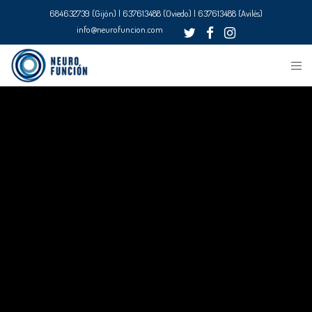
684632739 (Gijón) | 637613488 (Oviedo) | 637613488 (Avilés)
info@neurofuncion.com