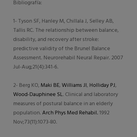
Bibliografía:
1- Tyson SF, Hanley M, Chillala J, Selley AB,
Tallis RC. The relationship between balance,
disability, and recovery after stroke:
predictive validity of the Brunel Balance
Assessment. Neurorehabil Neural Repair. 2007
Jul-Aug;21(4):341-6.
2- Berg KO,
Maki BE
,
Williams JI
,
Holliday PJ
,
Wood-Dauphinee SL
. Clinical and laboratory
measures of postural balance in an elderly
population.
Arch Phys Med Rehabil.
1992
Nov;73(11):1073-80.