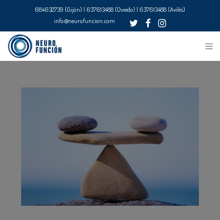
684632739 (Gijón) | 637613488 (Oviedo) | 637613488 (Avilés)
info@neurofuncion.com