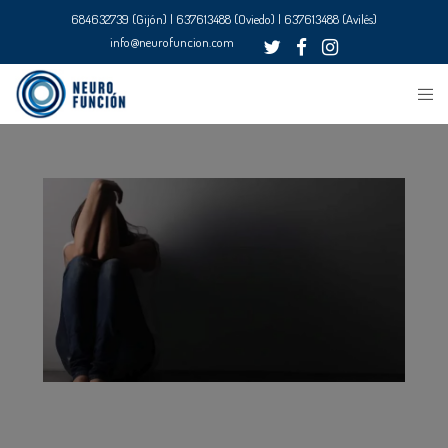
684632739 (Gijón) | 637613488 (Oviedo) | 637613488 (Avilés)
info@neurofuncion.com