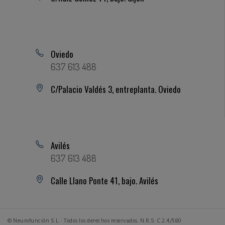
Oviedo
637 613 488
C/Palacio Valdés 3, entreplanta. Oviedo
Avilés
637 613 488
Calle Llano Ponte 41, bajo. Avilés
© Neurofunción S.L. · Todos los derechos reservados. N.R.S: C.2.4/580