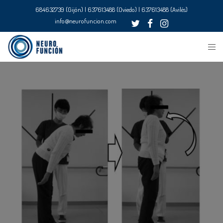
684632739 (Gijón) | 637613488 (Oviedo) | 637613488 (Avilés)
info@neurofuncion.com