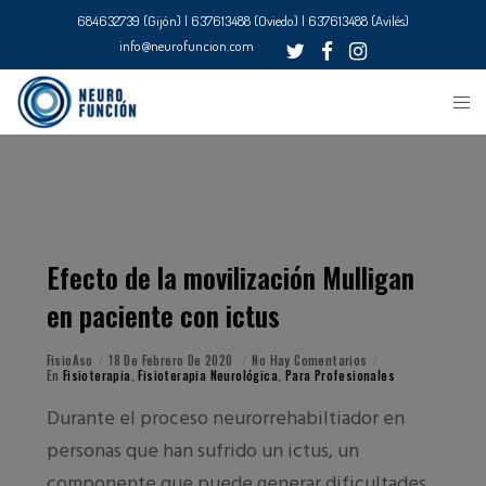
684632739 (Gijón) | 637613488 (Oviedo) | 637613488 (Avilés)
info@neurofuncion.com
Efecto de la movilización Mulligan
en paciente con ictus
FisioAso
18 De Febrero De 2020
No Hay Comentarios
En
Fisioterapia
,
Fisioterapia Neurológica
,
Para Profesionales
Durante el proceso neurorrehabiltiador en
personas que han sufrido un ictus, un
componente que puede generar dificultades