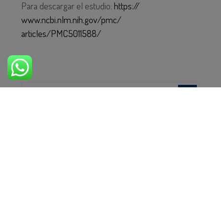
Para descargar el estudio:
https://
www.ncbi.nlm.nih.gov/pmc/
articles/PMC5011588/
ÚLTIMAS ENTRADAS
5 Estrategias para Ayudar a un Familiar con
Daño Cerebral a Mantener su Independencia
28 de noviembre de 2025
Cómo Gestionar la Frustración en la
Rehabilitación
11 de noviembre de 2025