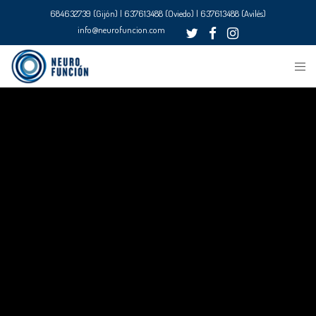
684632739 (Gijón) | 637613488 (Oviedo) | 637613488 (Avilés)
info@neurofuncion.com