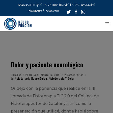
684632739 (Gijón) | 637613488 (Oviedo) | 637613488 (Avilés)
info@neurofuncion.com
Dolor y paciente neurológico
FisioAso
20 De Septiembre De 2014
2 Comentarios
En
Fisioterapia Neurológica
,
Fisioterapia Y Dolor
Os dejo con la ponencia que realicé en la III
Jornada de Fisioterapia TIC 2.0 del Col·legi de
Fisioterapeutes de Catalunya, así como la
presentación que utilicé, donde hablé sobre