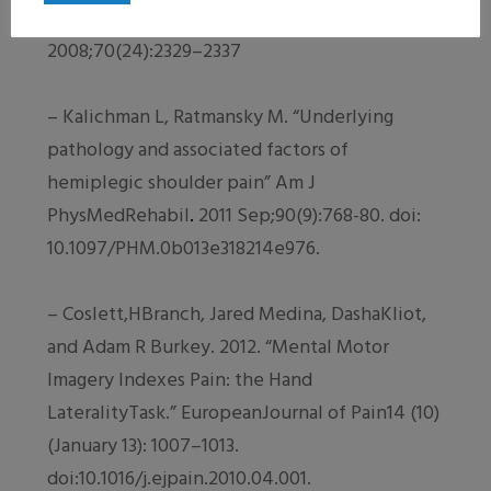
analysis of the literature. Neurology.
2008;70(24):2329–2337
– Kalichman L, Ratmansky M. “Underlying
pathology and associated factors of
hemiplegic shoulder pain” Am J
PhysMedRehabil
.
2011 Sep;90(9):768-80. doi:
10.1097/PHM.0b013e318214e976.
– Coslett,HBranch, Jared Medina, DashaKliot,
and Adam R Burkey. 2012. “Mental Motor
Imagery Indexes Pain: the Hand
LateralityTask.”
European
Journal
of
Pain
14 (10)
(January 13): 1007–1013.
doi:10.1016/j.ejpain.2010.04.001.