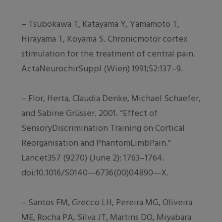
– Tsubokawa T, Katayama Y, Yamamoto T,
Hirayama T, Koyama S. Chronicmotor cortex
stimulation for the treatment of central pain.
ActaNeurochirSuppl (Wien) 1991;52:137–9.
– Flor, Herta, Claudia Denke, Michael Schaefer,
and Sabine Grüsser. 2001. “Effect of
SensoryDiscrimination Training on Cortical
Reorganisation and PhantomLimbPain.”
Lancet
357 (9270) (June 2): 1763–1764.
doi:10.1016/S0140–‐6736(00)04890–‐X.
– Santos FM, Grecco LH, Pereira MG, Oliveira
ME, Rocha PA, Silva JT, Martins DO, Miyabara