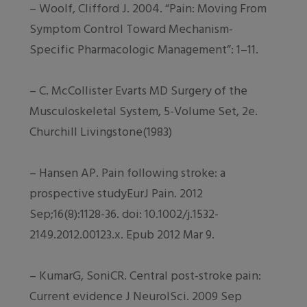
– Woolf, Clifford J. 2004. “Pain: Moving From
Symptom Control Toward Mechanism-
Specific Pharmacologic Management”: 1–11.
– C. McCollister Evarts MD Surgery of the
Musculoskeletal System, 5-Volume Set, 2e.
Churchill Livingstone(1983)
– Hansen AP. Pain following stroke: a
prospective studyEurJ Pain. 2012
Sep;16(8):1128-36. doi: 10.1002/j.1532-
2149.2012.00123.x. Epub 2012 Mar 9.
– KumarG, SoniCR. Central post-stroke pain:
Current evidence J NeurolSci. 2009 Sep