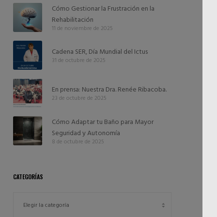
Cómo Gestionar la Frustración en la
Rehabilitación
11 de noviembre de 2025
Cadena SER, Día Mundial del Ictus
31 de octubre de 2025
En prensa: Nuestra Dra. Renée Ribacoba.
23 de octubre de 2025
Cómo Adaptar tu Baño para Mayor
Seguridad y Autonomía
8 de octubre de 2025
CATEGORÍAS