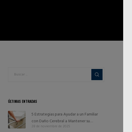
ÚLTIMAS ENTRADAS
5 Estrategias para Ayudar a un Familiar
con Daño Cerebral a Mantener su
28 de noviembre de 2025
Independencia