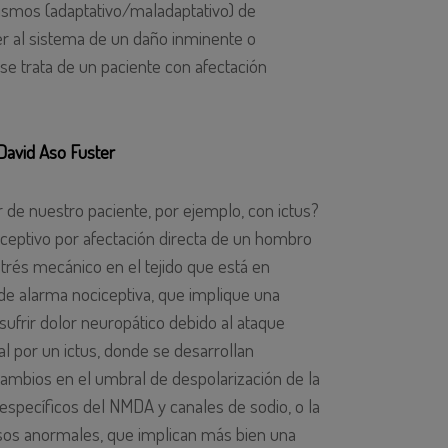
ismos (adaptativo/maladaptativo) de
ger al sistema de un daño inminente o
e trata de un paciente con afectación
David Aso Fuster
de nuestro paciente, por ejemplo, con ictus?
eptivo por afectación directa de un hombro
trés mecánico en el tejido que está en
de alarma nociceptiva, que implique una
ufrir dolor neuropático debido al ataque
l por un ictus, donde se desarrollan
bios en el umbral de despolarización de la
específicos del NMDA y canales de sodio, o la
os anormales, que implican más bien una