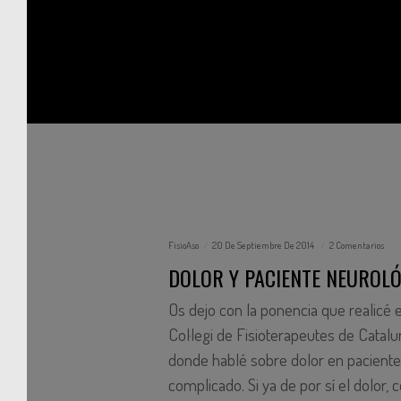
FisioAso
20 De Septiembre De 2014
2 Comentarios
DOLOR Y PACIENTE NEUROL
Os dejo con la ponencia que realicé en
Col·legi de Fisioterapeutes de Catalu
donde hablé sobre dolor en paciente
complicado. Si ya de por sí el dolor, c