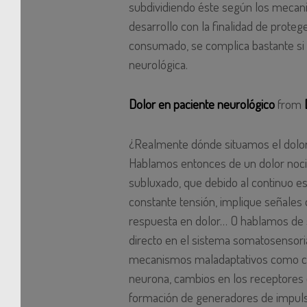
subdividiendo éste según los mecan
desarrollo con la finalidad de prote
consumado, se complica bastante si s
neurológica.
Dolor en paciente neurológico
from
¿Realmente dónde situamos el dolor 
Hablamos entonces de un dolor nocic
subluxado, que debido al continuo es
constante tensión, implique señales 
respuesta en dolor… O hablamos de s
directo en el sistema somatosensoria
mecanismos maladaptativos como cam
neurona, cambios en los receptores 
formación de generadores de impuls