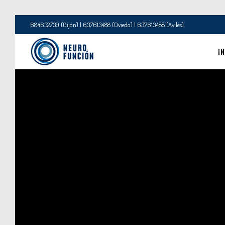
684632739 (Gijón) | 637613488 (Oviedo) | 637613488 (Avilés)
IN