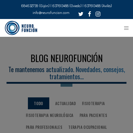
684632739 (Gijón) | 637613488 (Oviedo) | 637613488 (Avilés)
info@neurofuncion.com
BLOG NEUROFUNCIÓN
Te mantenemos actualizado. Novedades, consejos,
tratamientos…
TODO
ACTUALIDAD
FISIOTERAPIA
FISIOTERAPIA NEUROLÓGICA
PARA PACIENTES
PARA PROFESIONALES
TERAPIA OCUPACIONAL