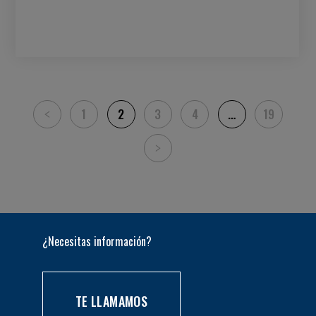
1
2
3
4
…
19
¿Necesitas información?
TE LLAMAMOS