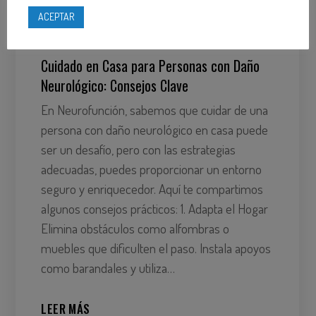
ACEPTAR
8 De Abril De 2025
Actualidad
Cuidado en Casa para Personas con Daño
Neurológico: Consejos Clave
En Neurofunción, sabemos que cuidar de una
persona con daño neurológico en casa puede
ser un desafío, pero con las estrategias
adecuadas, puedes proporcionar un entorno
seguro y enriquecedor. Aquí te compartimos
algunos consejos prácticos: 1. Adapta el Hogar
Elimina obstáculos como alfombras o
muebles que dificulten el paso. Instala apoyos
como barandales y utiliza…
LEER MÁS