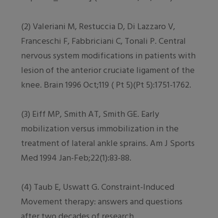
(2) Valeriani M, Restuccia D, Di Lazzaro V,
Franceschi F, Fabbriciani C, Tonali P. Central
nervous system modifications in patients with
lesion of the anterior cruciate ligament of the
knee. Brain 1996 Oct;119 ( Pt 5)(Pt 5):1751-1762.
(3) Eiff MP, Smith AT, Smith GE. Early
mobilization versus immobilization in the
treatment of lateral ankle sprains. Am J Sports
Med 1994 Jan-Feb;22(1):83-88.
(4) Taub E, Uswatt G. Constraint-Induced
Movement therapy: answers and questions
after two decades of research.