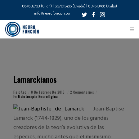
684632739 (Gijón) | 637613488 (Oviedo) | 637613488 (Avilés)
info@neurofuncion.com
Lamarckianos
FisioAso
8 De Febrero De 2015
2 Comentarios
En
Fisioterapia Neurológica
Jean-Baptise
Lamarck (1744-1829), uno de los grandes
creadores de la teoría evolutiva de las
especies, mucho antes que el mismísimo