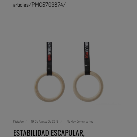
articles/PMC5709874/
FisioAso
19 De Agosto De 2019
No Hay Comentarios
ESTABILIDAD ESCAPULAR,