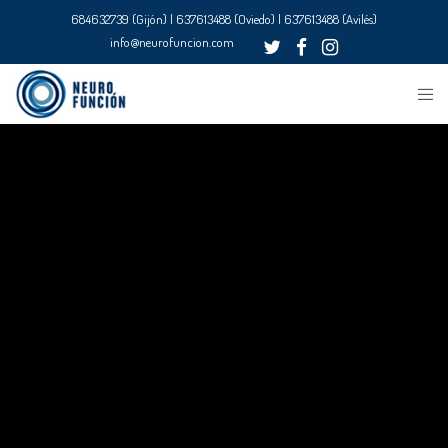
684632739 (Gijón) | 637613488 (Oviedo) | 637613488 (Avilés)
info@neurofuncion.com