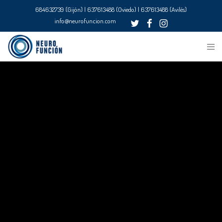
684632739 (Gijón) | 637613488 (Oviedo) | 637613488 (Avilés)
info@neurofuncion.com