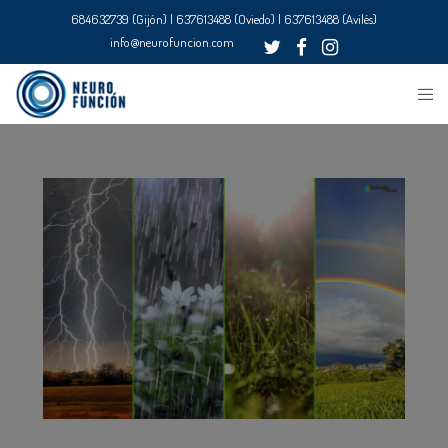
684632739 (Gijón) | 637613488 (Oviedo) | 637613488 (Avilés)
info@neurofuncion.com