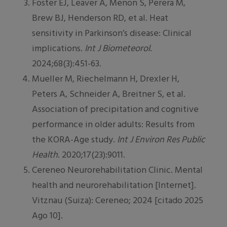
Foster EJ, Leaver A, Menon S, Perera M,
Brew BJ, Henderson RD, et al. Heat
sensitivity in Parkinson’s disease: Clinical
implications.
Int J Biometeorol
.
2024;68(3):451-63.
Mueller M, Riechelmann H, Drexler H,
Peters A, Schneider A, Breitner S, et al.
Association of precipitation and cognitive
performance in older adults: Results from
the KORA-Age study.
Int J Environ Res Public
Health
. 2020;17(23):9011.
Cereneo Neurorehabilitation Clinic. Mental
health and neurorehabilitation [Internet].
Vitznau (Suiza): Cereneo; 2024 [citado 2025
Ago 10].