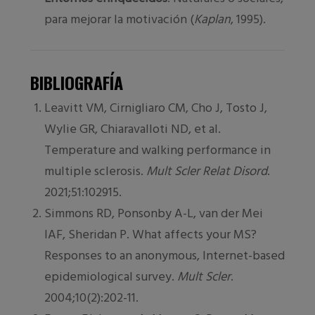
para mejorar la motivación (
Kaplan
, 1995).
BIBLIOGRAFÍA
Leavitt VM, Cirnigliaro CM, Cho J, Tosto J,
Wylie GR, Chiaravalloti ND, et al.
Temperature and walking performance in
multiple sclerosis.
Mult Scler Relat Disord
.
2021;51:102915.
Simmons RD, Ponsonby A-L, van der Mei
IAF, Sheridan P. What affects your MS?
Responses to an anonymous, Internet-based
epidemiological survey.
Mult Scler
.
2004;10(2):202-11.