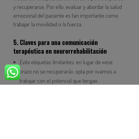
y recuperarse. Por ello, evaluar y abordar la salud
emocional del paciente es tan importante como
trabajar la movilidad o la fuerza.
5. Claves para una comunicación
terapéutica en neurorrehabilitación
Evita etiquetas limitantes: en lugar de «ese
brazo no se recuperará», opta por «vamos a
trabajar con el potencial que tenga».
Usa lenguaje funcional y proactivo: conecta las
metas terapéuticas con lo que importa al
paciente.
Cuida el lenguaje no verbal: la postura, la mirada
y el tono transmiten tanto como las palabras.
No anticipes fracasos: reconoce la