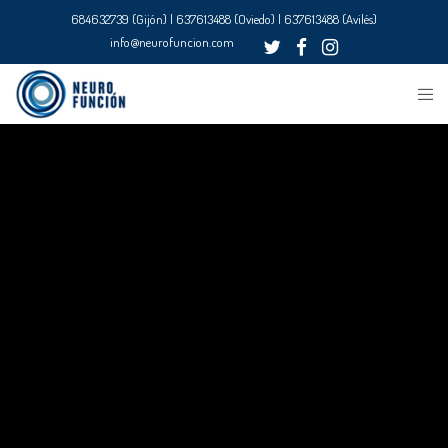
684632739 (Gijón) | 637613488 (Oviedo) | 637613488 (Avilés)
info@neurofuncion.com