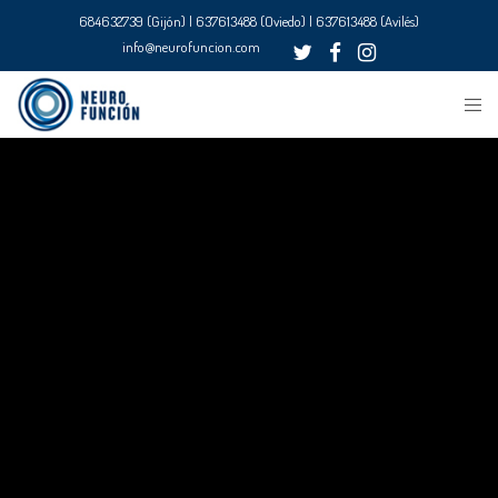
684632739 (Gijón) | 637613488 (Oviedo) | 637613488 (Avilés)
info@neurofuncion.com