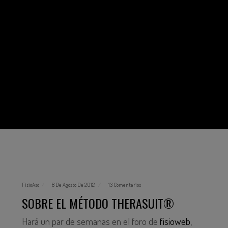
FisioAso
8 De Agosto De 2012
13 Comentarios
SOBRE EL MÉTODO THERASUIT®
Hará un par de semanas en el foro de
fisioweb
,