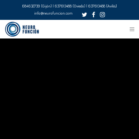
684632739 (Gijón) | 637613488 (Oviedo) | 637613488 (Avilés)
info@neurofuncion.com