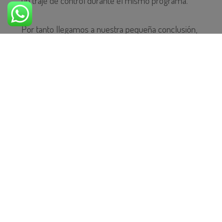
un traje de control durante el mismo programa.
Por tanto llegamos a nuestra pequeña conclusión,
que si dicho traje no mejora las capacidades
motoras del peque, quizás sea la terapia intensiva
de ejercicios, lo que nos lleva de nuevo a un trabajo
activo que siempre tiene especial relevancia en la
fisioterapia en neurología. De todas formas habría
que continuar investigando acerca del tipo de
terapia que están realizando, puesto que se
evidencian mejoras en niños con PCI y no son
debidas al traje.
Os dejo con un par de vídeos para que veáis el traje
y la terapia de ejercicio físico: