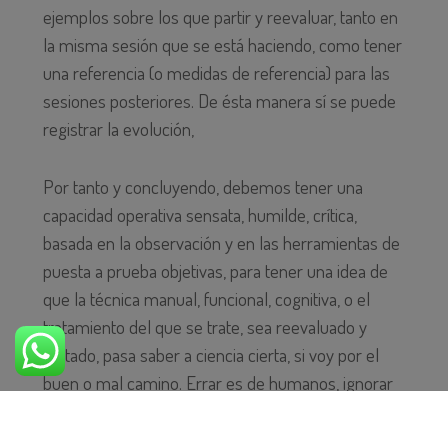
ejemplos sobre los que partir y reevaluar, tanto en
la misma sesión que se está haciendo, como tener
una referencia (o medidas de referencia) para las
sesiones posteriores. De ésta manera sí se puede
registrar la evolución,
Por tanto y concluyendo, debemos tener una
capacidad operativa sensata, humilde, crítica,
basada en la observación y en las herramientas de
puesta a prueba objetivas, para tener una idea de
que la técnica manual, funcional, cognitiva, o el
tratamiento del que se trate, sea reevaluado y
testado, pasa saber a ciencia cierta, si voy por el
buen o mal camino. Errar es de humanos, ignorar
no debería serlo.