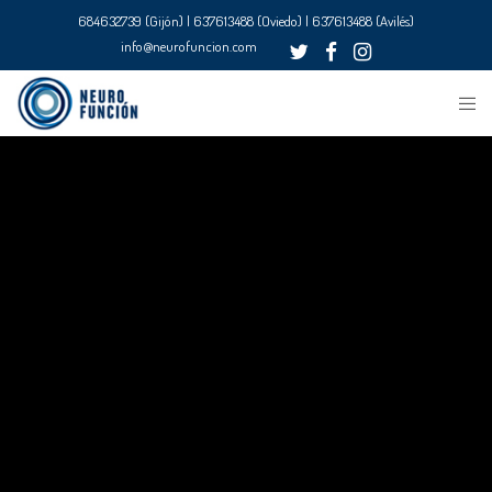
684632739 (Gijón) | 637613488 (Oviedo) | 637613488 (Avilés)
info@neurofuncion.com