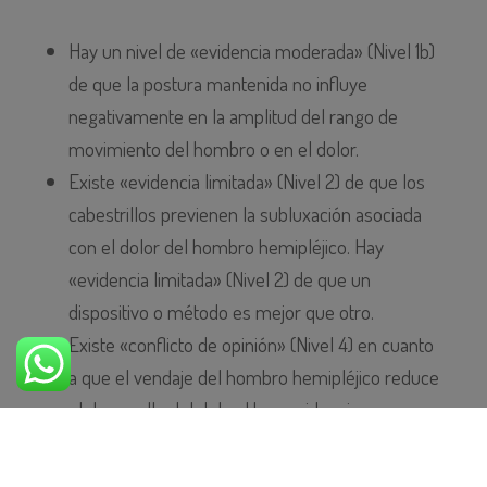
Hay un nivel de «evidencia moderada» (Nivel 1b)
de que la postura mantenida no influye
negativamente en la amplitud del rango de
movimiento del hombro o en el dolor.
Existe «evidencia limitada» (Nivel 2) de que los
cabestrillos previenen la subluxación asociada
con el dolor del hombro hemipléjico. Hay
«evidencia limitada» (Nivel 2) de que un
dispositivo o método es mejor que otro.
Existe «conflicto de opinión» (Nivel 4) en cuanto
a que el vendaje del hombro hemipléjico reduce
el desarrollo del dolor. Hay «evidencia
moderada» (Nivel 1b) de que vendar el hombro
hemipléjico no mejora la amplitud de