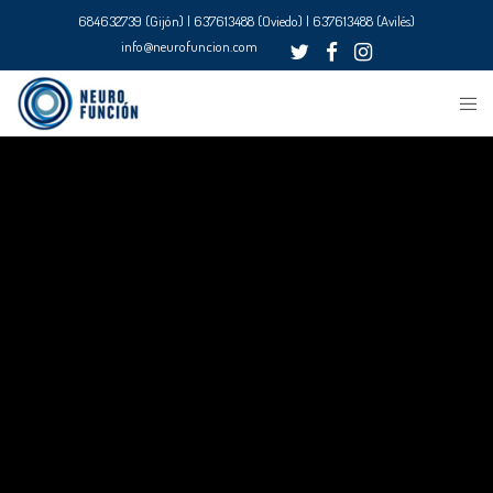
684632739 (Gijón) | 637613488 (Oviedo) | 637613488 (Avilés)
info@neurofuncion.com