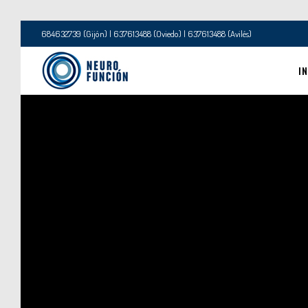
684632739 (Gijón) | 637613488 (Oviedo) | 637613488 (Avilés)
IN