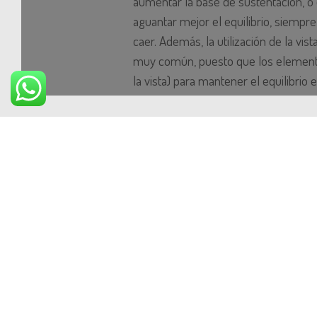
aumentar la base de sustentación, o 
aguantar mejor el equilibrio, siempre
caer. Además, la utilización de la vist
muy común, puesto que los elemento
la vista) para mantener el equilibrio
interpreta mal. Es por eso, que al cer
Podemos dividir la ataxia en tres gr
Ataxia Cerebelosa
: el más perjudica
coordinar movimientos alternantes r
movimiento de girar las manos alte
Además, ya que el cerebelo particip
preparar el cuerpo antes de realiza
considerable del tono muscular, o di
Por otro lado, como ésta coordinació