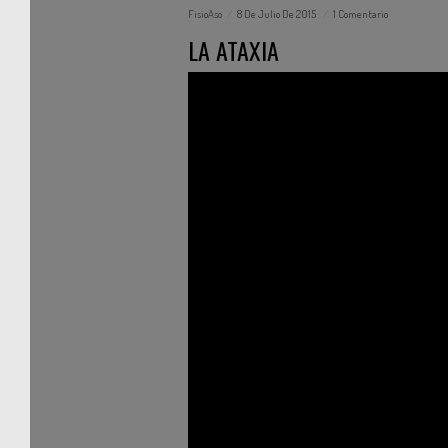
FisioAso
8 De Julio De 2015
1 Comentario
LA ATAXIA