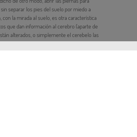
dicho de otro modo, abrir las piernas para
 sin separar los pies del suelo por miedo a
a, con la mirada al suelo, es otra característica
s que dan información al cerebro (aparte de
 están alterados, o simplemente el cerebelo las
rar los ojos, estos pacientes caen.
andes grupos:
do en este caso es el cerebelo, encargado de
ápidos, como por ejemplo, hacer el
rnativamente palma-dorso dorso-palma.
a también en la postura, concretamente en
r un movimiento, veremos una reducción
cho de otra manera, debilidad «preparatoria».
n afecta a todo el cuerpo, el habla también se