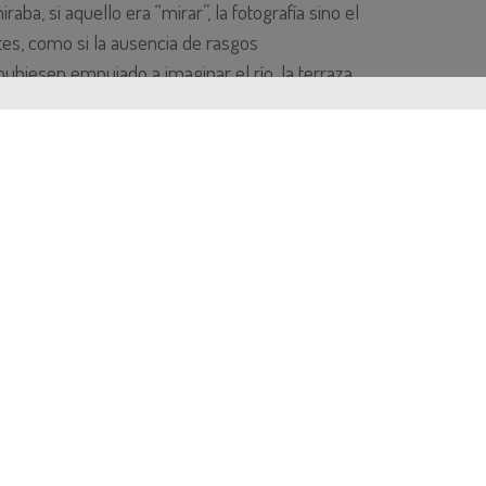
aba, si aquello era “mirar”, la fotografía sino el
tes, como si la ausencia de rasgos
 hubiesen empujado a imaginar el río, la terraza
as que cuando el proceso perceptivo está
tificar lo que nos interesa y lo que no, los
a otro, para el Doctor P la percepción era algo
ido la capacidad de integrar la información
además no solo a través de la vista, sino
.
es para reconocer las caras, sus expresiones,
objeto a través del tacto y presentaba
e su campo visual, incluso cuando
a él).
o lo construye un ordenador, mediante rasgos
. Nada le parecía familiar y parecía perdido