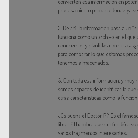
convierten esa información en potenc
procesamiento primario donde ya se 
2. De ahí, la información pasa a un 
funciona como un archivo en el que
conocemos y plantillas con sus rasg
para comparar lo que estamos proce
tenemos almacenados.
3. Con toda esa información, y muy
somos capaces de identificar lo qu
otras características como la funcion
¿Os suena el Doctor P? Es el famos
libro “El hombre que confundió a su 
varios fragmentos interesantes.