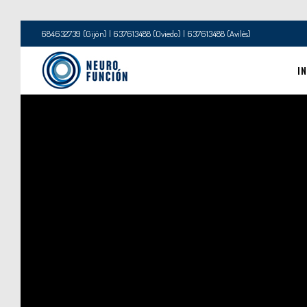
684632739 (Gijón) | 637613488 (Oviedo) | 637613488 (Avilés)
IN