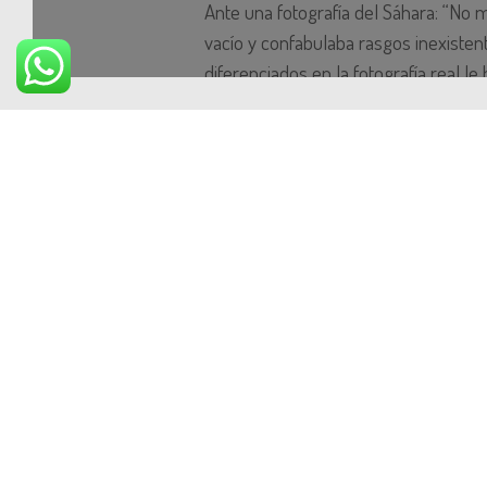
Ante una fotografía del Sáhara: “No mir
vacío y confabulaba rasgos inexisten
diferenciados en la fotografía real le
y las sombrillas de colores”. Mientr
intacto, al ver, somos capaces de iden
rasgos que perteneces a un objeto o 
caótico y desestructurado, había perd
para formar un todo coherente, pero 
también, al menos , a través del tacto
El Doctor P tenía también dificultad
también era incapaz de reconocer un 
heminegligencia (desatendía parte d
rememoraba un espacio conocido par
El Doctor P construía el mundo com
distintivos y relaciones esquemáticas