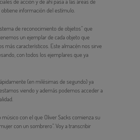
iales de acción y de ahí pasa a las áreas de
obtiene información del estímulo.
“sistema de reconocimiento de objetos” que
 tenemos un ejemplar de cada objeto que
os más característicos. Este almacén nos sirve
sando, con todos los ejemplares que ya
 rápidamente (en milésimas de segundo) ya
e estamos viendo y además podemos acceder a
alidad.
o músico con el que Oliver Sacks comienza su
mujer con un sombrero”. Voy a transcribir