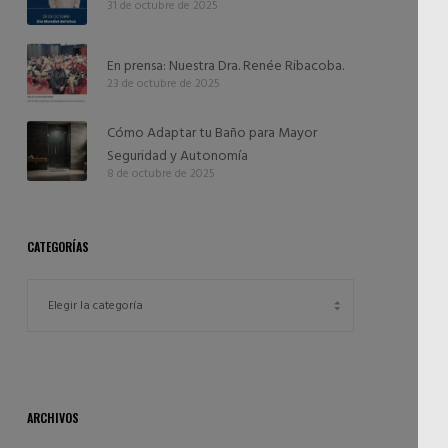
31 de octubre de 2025
En prensa: Nuestra Dra. Renée Ribacoba.
23 de octubre de 2025
Cómo Adaptar tu Baño para Mayor
Seguridad y Autonomía
8 de octubre de 2025
CATEGORÍAS
ARCHIVOS