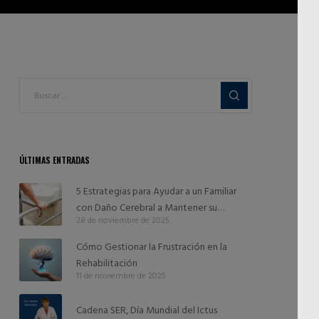
ÚLTIMAS ENTRADAS
5 Estrategias para Ayudar a un Familiar
con Daño Cerebral a Mantener su
28 de noviembre de 2025
Independencia
Cómo Gestionar la Frustración en la
Rehabilitación
11 de noviembre de 2025
Cadena SER, Día Mundial del Ictus