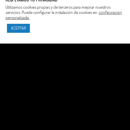
Utilizamos cookies propias y de terceros para mejorar nuestros
servicios. Puede configurar la instalación de cookies en
configuración
personalizada.
ACEPTAR