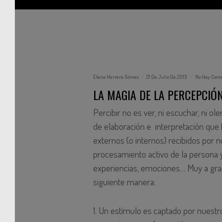
Elena Herrera Gómez
21 De Julio De 2015
No Hay Come
LA MAGIA DE LA PERCEPCIÓ
Percibir no es ver, ni escuchar, ni ole
de elaboración e interpretación que 
externos (o internos) recibidos por 
procesamiento activo de la persona 
experiencias, emociones… Muy a gran
siguiente manera:
1. Un estímulo es captado por nuestr