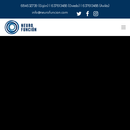
684632739 (Gijón) | 637613488 (Oviedo) | 637613488 (Avilés)
info@neurofuncion.com