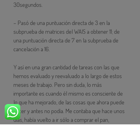
30segundos.
– Pasó de una puntuación directa de 3 en la
subprueba de matrices del WAIS a obtener 11; de
una puntuación directa de 7 en la subprueba de
cancelación a 16.
Y así en una gran cantidad de tareas con las que
hemos evaluado y reevaluado a lo largo de estos
meses de trabajo. Pero sin duda, lo más
importante es cuando él mismo es consciente de
lo que ha mejorado, de las cosas que ahora puede
hacer y antes no podía. Me contaba que hace unos
días, había vuelto a ir sólo a comprar el pan,
después de muchísimo tiempo. Se ha ido de
vacaciones con toda normalidad. Ha vuelto a