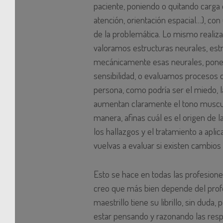
paciente, poniendo o quitando carga
atención, orientación espacial…), con
de la problemática. Lo mismo realiza
valoramos estructuras neurales, est
mecánicamente esas neurales, pone
sensibilidad, o evaluamos procesos qu
persona, como podría ser el miedo, l
aumentan claramente el tono muscula
manera, afinas cuál es el origen de 
los hallazgos y el tratamiento a apli
vuelvas a evaluar si existen cambios 
Esto se hace en todas las profesion
creo que más bien depende del profe
maestrillo tiene su librillo, sin duda,
estar pensando y razonando las resp