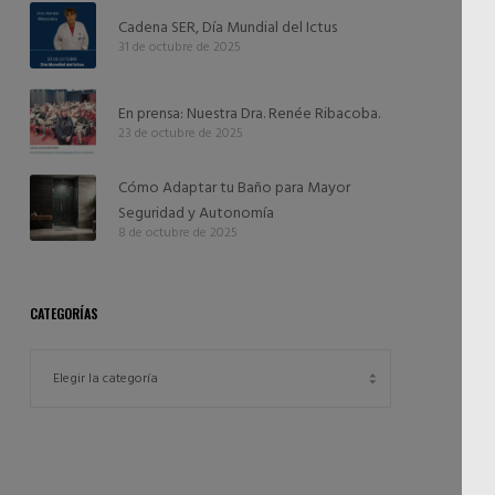
Cadena SER, Día Mundial del Ictus
31 de octubre de 2025
En prensa: Nuestra Dra. Renée Ribacoba.
23 de octubre de 2025
Cómo Adaptar tu Baño para Mayor
Seguridad y Autonomía
8 de octubre de 2025
CATEGORÍAS