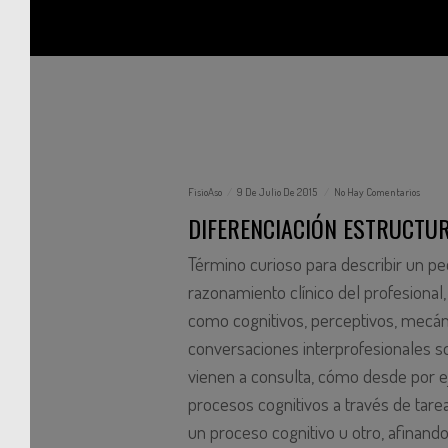
FisioAso
9 De Julio De 2015
No Hay Comentarios
DIFERENCIACIÓN ESTRUCTU
Término curioso para describir un p
razonamiento clínico del profesional
como cognitivos, perceptivos, mecáni
conversaciones interprofesionales s
vienen a consulta, cómo desde por e
procesos cognitivos a través de tare
un proceso cognitivo u otro, afinando