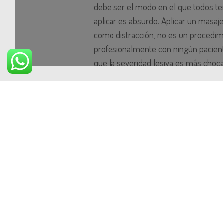
debe ser el modo en el que todos t
aplicar es absurdo. Aplicar un masaje,
como distracción, no es un procedim
profesionalmente con ningún pacien
que la severidad lesiva es más choca
Y por supuesto, tener una metodolog
referimos a pequeñas pruebas estanda
saber constantemente si el proceso
usando con mi paciente, o en mi pac
objetivables y relevantes para la pers
tests neurales (estandarizados) de f
articulares o la ejecución de una fu
sobre los que partir y reevaluar, tan
como tener una referencia (o medidas
De ésta manera sí se puede registrar