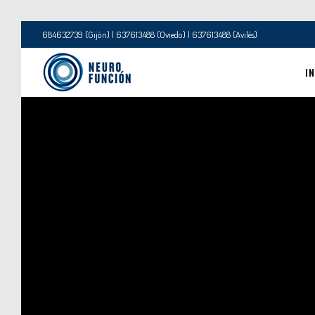
684632739 (Gijón) | 637613488 (Oviedo) | 637613488 (Avilés)
IN