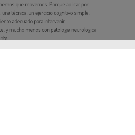
enemos que movernos. Porque aplicar por
 una técnica, un ejercicio cognitivo simple,
iento adecuado para intervenir
te, y mucho menos con patología neurológica,
nte.
ía basada en la reevaluación constante, y nos
rizadas fáciles y rápidas de aplicar, para
 de tratamiento y razonamiento que estoy
iente, está provocando cambios reales,
ona. En fisioterapia por ejemplo, el uso de los
orma activa o pasiva, la medición de los rangos
nción en concreto, son algunos de los ejemplos
to en la misma sesión que se está haciendo,
 de referencia) para las sesiones posteriores.
 la evolución,