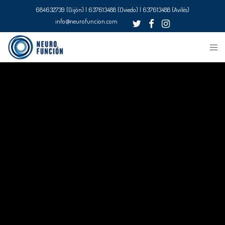
684632739 (Gijón) | 637613488 (Oviedo) | 637613488 (Avilés)
info@neurofuncion.com