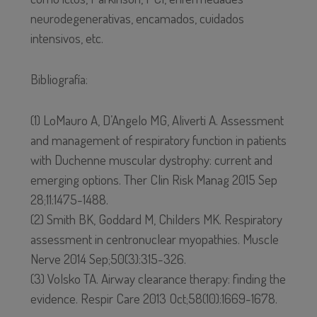
neurodegenerativas, encamados, cuidados
intensivos, etc.
Bibliografía:
(1) LoMauro A, D’Angelo MG, Aliverti A. Assessment
and management of respiratory function in patients
with Duchenne muscular dystrophy: current and
emerging options. Ther Clin Risk Manag 2015 Sep
28;11:1475-1488.
(2) Smith BK, Goddard M, Childers MK. Respiratory
assessment in centronuclear myopathies. Muscle
Nerve 2014 Sep;50(3):315-326.
(3) Volsko TA. Airway clearance therapy: finding the
evidence. Respir Care 2013 Oct;58(10):1669-1678.