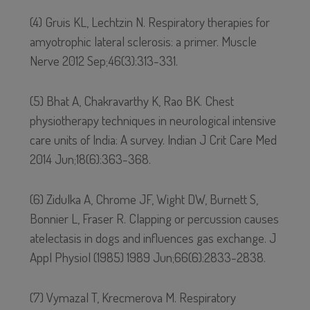
(4) Gruis KL, Lechtzin N. Respiratory therapies for
amyotrophic lateral sclerosis: a primer. Muscle
Nerve 2012 Sep;46(3):313-331.
(5) Bhat A, Chakravarthy K, Rao BK. Chest
physiotherapy techniques in neurological intensive
care units of India: A survey. Indian J Crit Care Med
2014 Jun;18(6):363-368.
(6) Zidulka A, Chrome JF, Wight DW, Burnett S,
Bonnier L, Fraser R. Clapping or percussion causes
atelectasis in dogs and influences gas exchange. J
Appl Physiol (1985) 1989 Jun;66(6):2833-2838.
(7) Vymazal T, Krecmerova M. Respiratory