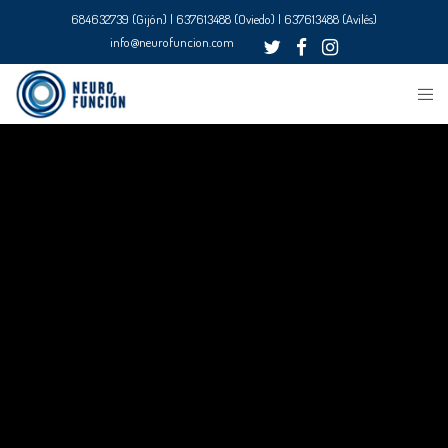
684632739 (Gijón) | 637613488 (Oviedo) | 637613488 (Avilés)
info@neurofuncion.com