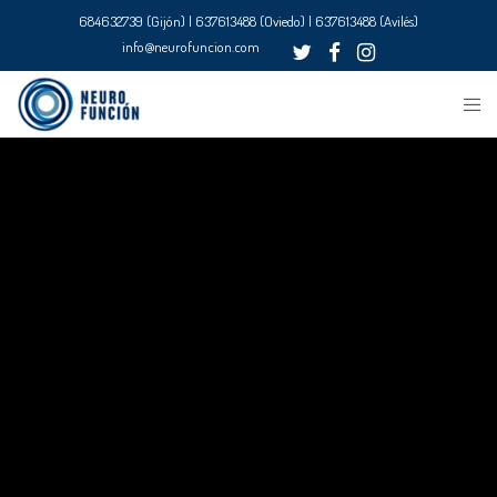
684632739 (Gijón) | 637613488 (Oviedo) | 637613488 (Avilés)
info@neurofuncion.com