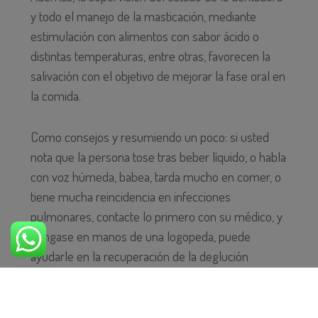
y todo el manejo de la masticación, mediante
estimulación con alimentos con sabor ácido o
distintas temperaturas, entre otras, favorecen la
salivación con el objetivo de mejorar la fase oral en
la comida.
Como consejos y resumiendo un poco: si usted
nota que la persona tose tras beber líquido, o habla
con voz húmeda, babea, tarda mucho en comer, o
tiene mucha reincidencia en infecciones
pulmonares, contacte lo primero con su médico, y
póngase en manos de una logopeda, puede
ayudarle en la recuperación de la deglución
evitando así las consecuencias de ésta.