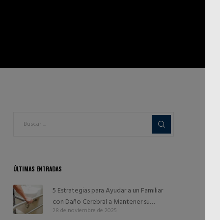
ÚLTIMAS ENTRADAS
5 Estrategias para Ayudar a un Familiar
con Daño Cerebral a Mantener su
28 de noviembre de 2025
Independencia