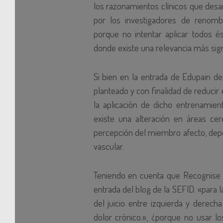
los razonamientos clínicos que desarr
por los investigadores de renomb
porque no intentar aplicar todos é
donde existe una relevancia más signi
Si bien en la entrada de Edupain des
planteado y con finalidad de reducir 
la aplicación de dicho entrenamien
existe una alteración en áreas ce
percepción del miembro afecto, dep
vascular.
Teniendo en cuenta que Recognise e
entrada del blog de la SEFID: «para 
del juicio entre izquierda y derecha
dolor crónico.», ¿porque no usar 