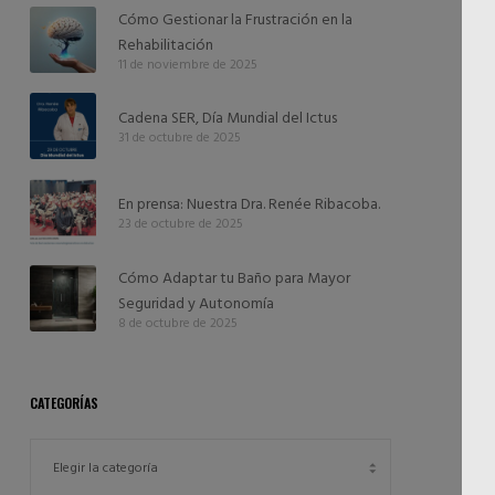
Cómo Gestionar la Frustración en la
Rehabilitación
11 de noviembre de 2025
Cadena SER, Día Mundial del Ictus
31 de octubre de 2025
En prensa: Nuestra Dra. Renée Ribacoba.
23 de octubre de 2025
Cómo Adaptar tu Baño para Mayor
Seguridad y Autonomía
8 de octubre de 2025
CATEGORÍAS