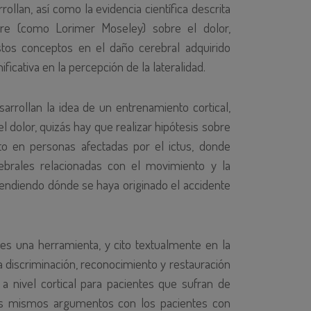
ollan, así como la evidencia científica descrita
re (como Lorimer Moseley) sobre el dolor,
stos conceptos en el daño cerebral adquirido
ficativa en la percepción de la lateralidad.
arrollan la idea de un entrenamiento cortical,
el dolor, quizás hay que realizar hipótesis sobre
to en personas afectadas por el ictus, donde
rebrales relacionadas con el movimiento y la
endiendo dónde se haya originado el accidente
s una herramienta, y cito textualmente en la
la discriminación, reconocimiento y restauración
 a nivel cortical para pacientes que sufran de
los mismos argumentos con los pacientes con