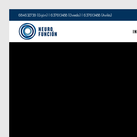
684632739 (Gijón) | 637613488 (Oviedo) | 637613488 (Avilés)
IN