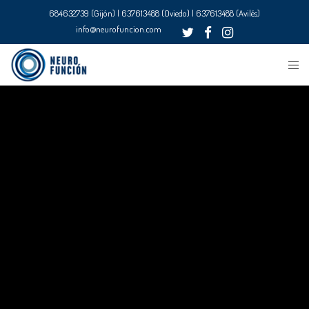
684632739 (Gijón) | 637613488 (Oviedo) | 637613488 (Avilés)
info@neurofuncion.com