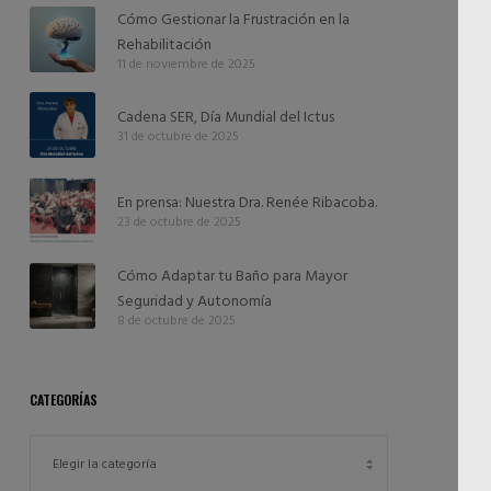
Cómo Gestionar la Frustración en la
Rehabilitación
11 de noviembre de 2025
Cadena SER, Día Mundial del Ictus
31 de octubre de 2025
En prensa: Nuestra Dra. Renée Ribacoba.
23 de octubre de 2025
Cómo Adaptar tu Baño para Mayor
Seguridad y Autonomía
8 de octubre de 2025
CATEGORÍAS