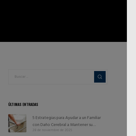
ÚLTIMAS ENTRADAS
5 Estrategias para Ayudar a un Familiar
con Daño Cerebral a Mantener su
28 de noviembre de 2025
Independencia