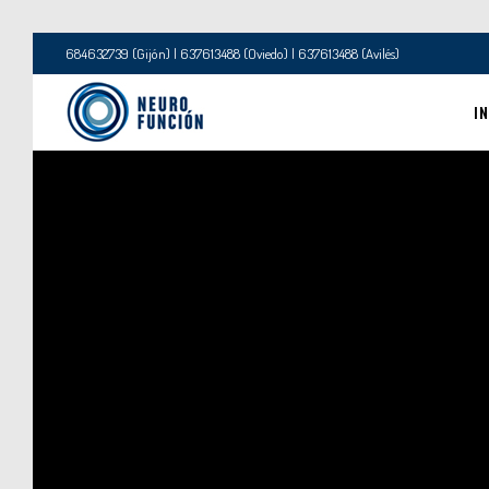
684632739 (Gijón) | 637613488 (Oviedo) | 637613488 (Avilés)
IN