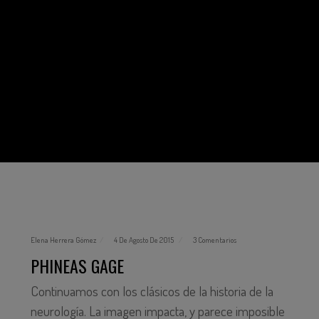
Elena Herrera Gómez
4 De Agosto De 2015
3 Comentarios
PHINEAS GAGE
Continuamos con los clásicos de la historia de la
neurología. La imagen impacta, y parece imposible