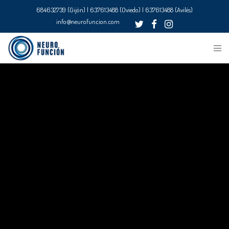
684632739 (Gijón) | 637613488 (Oviedo) | 637613488 (Avilés)
info@neurofuncion.com