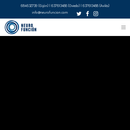
684632739 (Gijón) | 637613488 (Oviedo) | 637613488 (Avilés)
info@neurofuncion.com