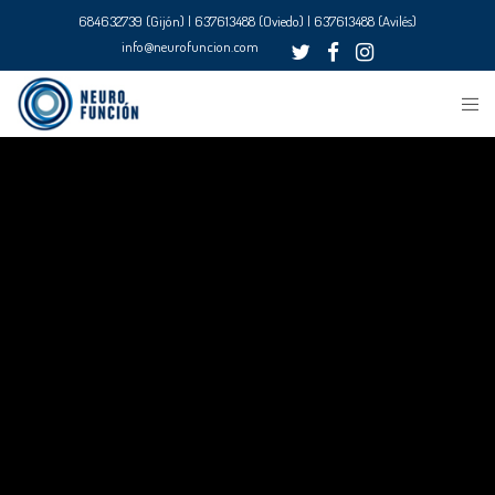
684632739 (Gijón) | 637613488 (Oviedo) | 637613488 (Avilés)
info@neurofuncion.com