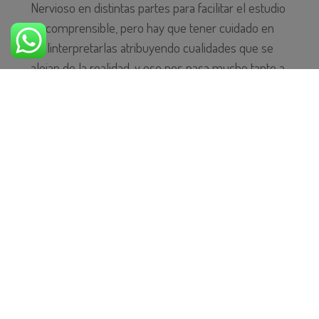
Nervioso en distintas partes para facilitar el estudio
es comprensible, pero hay que tener cuidado en
malinterpretarlas atribuyendo cualidades que se
alejan de la realidad, y eso nos pasa mucho tanto a
los estudiantes como a los profesionales que nos
dedicamos al mundo de la neurología.
ÚLTIMAS ENTRADAS