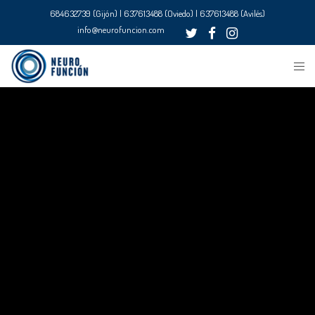
684632739 (Gijón) | 637613488 (Oviedo) | 637613488 (Avilés)
info@neurofuncion.com