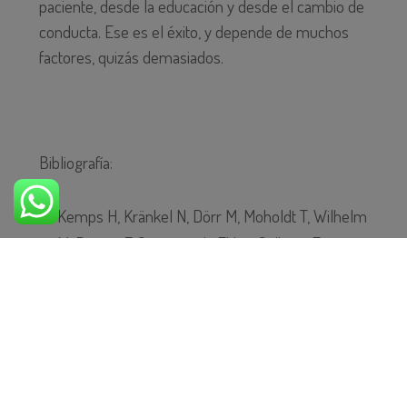
paciente, desde la educación y desde el cambio de
conducta. Ese es el éxito, y depende de muchos
factores, quizás demasiados.
Bibliografía:
Kemps H, Kränkel N, Dörr M, Moholdt T, Wilhelm
M, Paneni F, Serratosa L, Ekker Solberg E,
Hansen D, Halle M, Guazzi M. Exercise training
for patients with type 2 diabetes and
cardiovascular disease: What to pursue and how
to do it. A Position Paper of the European
Association of Preventive Cardiology (EAPC).
Eur J Prev Cardiol. 2019 May;26(7):709-727.