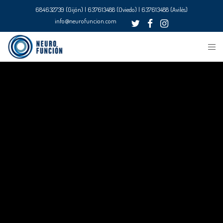
684632739 (Gijón) | 637613488 (Oviedo) | 637613488 (Avilés)
info@neurofuncion.com